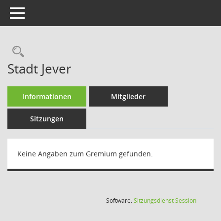
Toggle navigation
Rechercheauswahl
Stadt Jever
Informationen
Mitglieder
Sitzungen
Keine Angaben zum Gremium gefunden.
(Wird in
Software:
Sitzungsdienst
Session