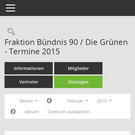
Toggle navigation
Rechercheauswahl
Fraktion Bündnis 90 / Die Grünen
- Termine 2015
Informationen
Mitglieder
Vertreter
Sitzungen
Monat
Februar
2015
Aktuell
Gremium auswählen