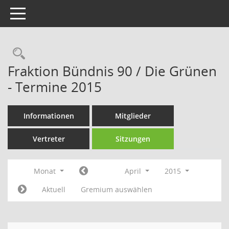
Toggle navigation
Rechercheauswahl
Fraktion Bündnis 90 / Die Grünen
- Termine 2015
Informationen
Mitglieder
Vertreter
Sitzungen
Monat
April
2015
Aktuell
Gremium auswählen