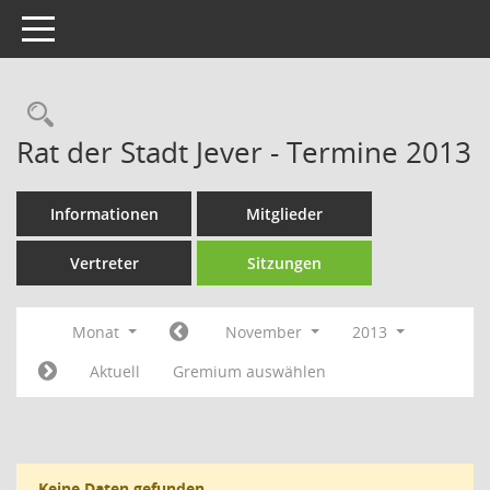
Toggle navigation
Rechercheauswahl
Rat der Stadt Jever - Termine 2013
Informationen
Mitglieder
Vertreter
Sitzungen
Monat
November
2013
Aktuell
Gremium auswählen
Keine Daten gefunden.