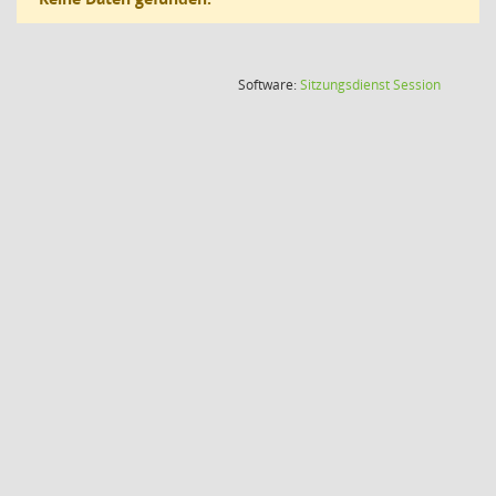
(Wird in
Software:
Sitzungsdienst
Session