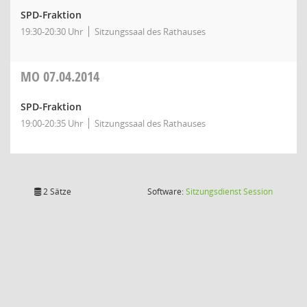
SPD-Fraktion
19:30-20:30 Uhr
Sitzungssaal des Rathauses
MO
07.04.2014
SPD-Fraktion
19:00-20:35 Uhr
Sitzungssaal des Rathauses
(Wird in
2 Sätze
Software:
Sitzungsdienst
Session