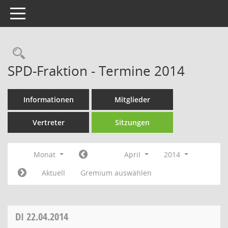
Toggle navigation
Rechercheauswahl
SPD-Fraktion - Termine 2014
Informationen
Mitglieder
Vertreter
Sitzungen
Monat
April
2014
Aktuell
Gremium auswählen
DI
22.04.2014