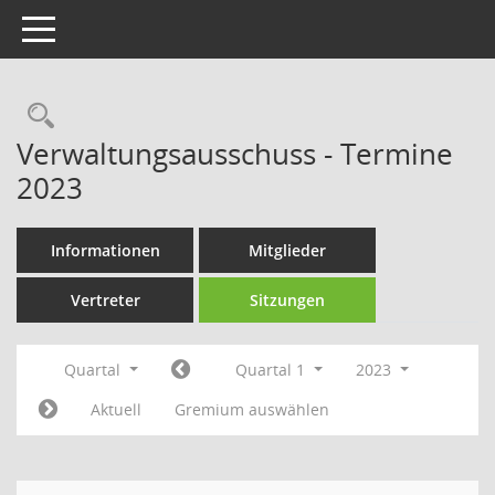
Toggle navigation
Rechercheauswahl
Verwaltungsausschuss - Termine
2023
Informationen
Mitglieder
Vertreter
Sitzungen
Quartal
Quartal 1
2023
Aktuell
Gremium auswählen