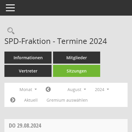
Toggle navigation
Rechercheauswahl
SPD-Fraktion - Termine 2024
Informationen
Mitglieder
Vertreter
Sitzungen
Monat
August
2024
Aktuell
Gremium auswählen
DO
29.08.2024