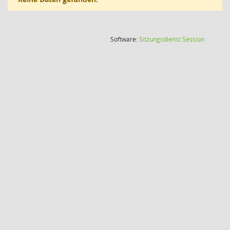
(Wird in
Software:
Sitzungsdienst
Session