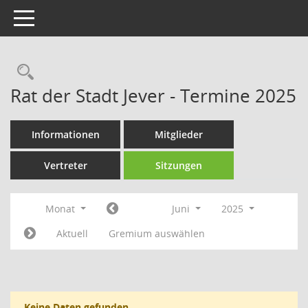
Toggle navigation
Rechercheauswahl
Rat der Stadt Jever - Termine 2025
Informationen
Mitglieder
Vertreter
Sitzungen
Monat
Juni
2025
Aktuell
Gremium auswählen
Keine Daten gefunden.