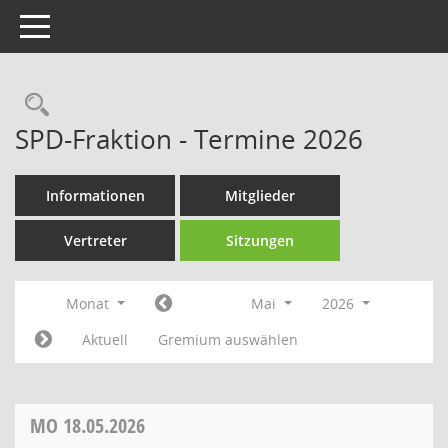
Toggle navigation
Rechercheauswahl
SPD-Fraktion - Termine 2026
Informationen
Mitglieder
Vertreter
Sitzungen
Monat
Mai
2026
Aktuell
Gremium auswählen
MO
18.05.2026