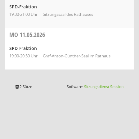
SPD-Fraktion
19:30-21:00 Uhr
Sitzungssaal des Rathauses
MO
11.05.2026
SPD-Fraktion
19:00-20:30 Uhr
Graf-Anton-Günther-Saal im Rathaus
(Wird in
2 Sätze
Software:
Sitzungsdienst
Session