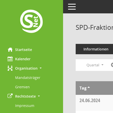
Toggle navigation
SPD-Fraktio
Informationen
Startseite
Kalender
Quartal
Organisation
Mandatsträger
Gremien
Tag
Rechtstexte
24.06.2024
Impressum