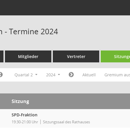
n - Termine 2024
Mitglieder
Vertreter
Sitzung
Quartal 2
2024
Aktuell
Gremium au
Sitzung
SPD-Fraktion
19:30-21:00 Uhr
Sitzungssaal des Rathauses