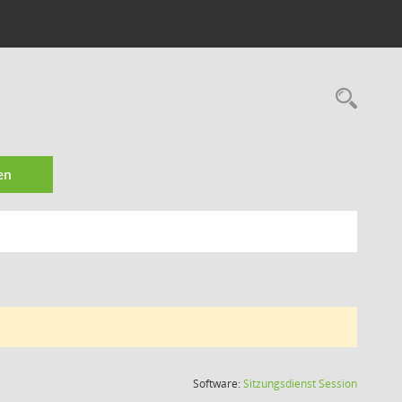
Rec
en
(Wird in
Software:
Sitzungsdienst
Session