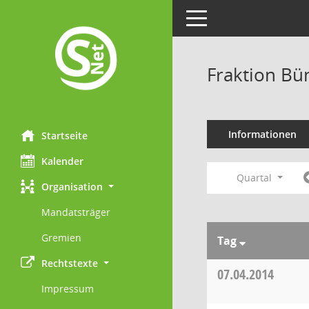
Toggle navigation
Fraktion Bü
Informationen
Startseite
Kalender
Quartal
Organisation
Mandatsträger
Gremien
Tag
Rechtstexte
07.04.2014
Impressum