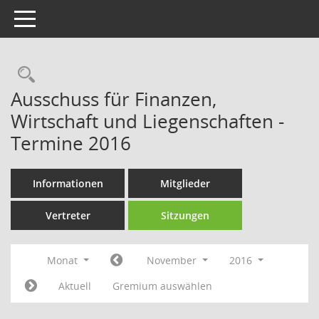
Toggle navigation
Rechercheauswahl
Ausschuss für Finanzen,
Wirtschaft und Liegenschaften -
Termine 2016
Informationen
Mitglieder
Vertreter
Sitzungen
Monat
November
2016
Aktuell
Gremium auswählen