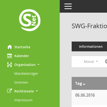
Toggle navigation
SWG-Fraktio
Informationen
Startseite
Kalender
Monat
Organisation
Mandatsträger
Gremien
Tag
Rechtstexte
06.06.2016
Impressum