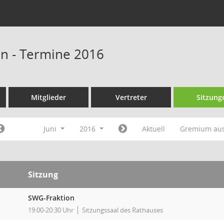
n - Termine 2016
Mitglieder
Vertreter
Sitzung
Juni
2016
Aktuell
Gremium au
Sitzung
SWG-Fraktion
19:00-20:30 Uhr
Sitzungssaal des Rathauses