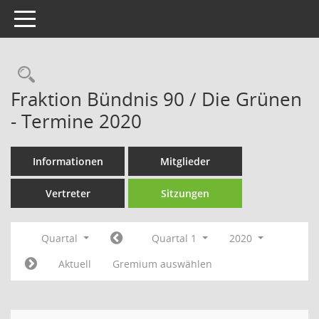
Toggle navigation
Rechercheauswahl
Fraktion Bündnis 90 / Die Grünen
- Termine 2020
Informationen
Mitglieder
Vertreter
Sitzungen
Quartal
Quartal 1
2020
Aktuell
Gremium auswählen