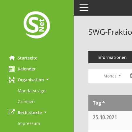
Toggle navigation
SWG-Fraktio
Informationen
Startseite
Kalender
Monat
Organisation
Mandatsträger
Gremien
Tag
Rechtstexte
25.10.2021
Impressum