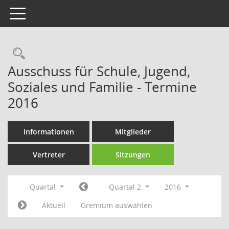
Toggle navigation
Rechercheauswahl
Ausschuss für Schule, Jugend,
Soziales und Familie - Termine
2016
Informationen
Mitglieder
Vertreter
Sitzungen
Quartal
Quartal 2
2016
Aktuell
Gremium auswählen