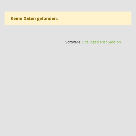
Keine Daten gefunden.
(Wird in
Software:
Sitzungsdienst
Session