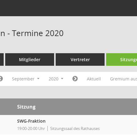
n - Termine 2020
Mitglieder
Vertreter
Sitzung
September
2020
Aktuell
Gremium au
Sitzung
SWG-Fraktion
19:00-20:00 Uhr
Sitzungssaal des Rathauses