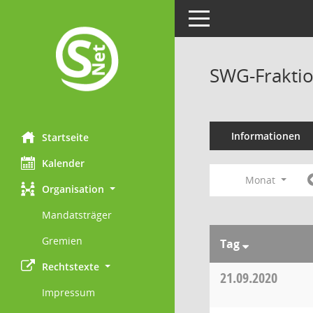
Toggle navigation
SWG-Fraktio
Informationen
Startseite
Kalender
Monat
Organisation
Mandatsträger
Gremien
Tag
Rechtstexte
21.09.2020
Impressum