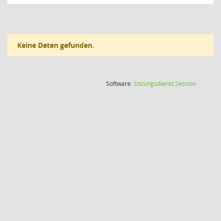
Keine Daten gefunden.
(Wird in
Software:
Sitzungsdienst
Session