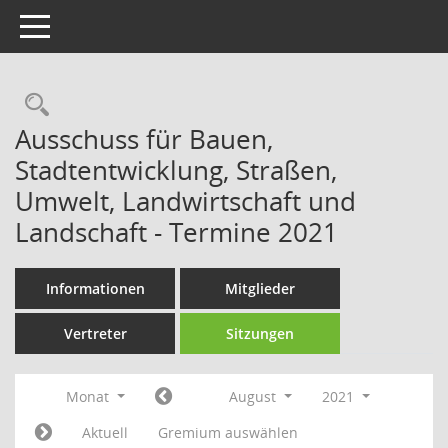
Toggle navigation
Rechercheauswahl
Ausschuss für Bauen,
Stadtentwicklung, Straßen,
Umwelt, Landwirtschaft und
Landschaft - Termine 2021
Informationen
Mitglieder
Vertreter
Sitzungen
Monat
August
2021
Aktuell
Gremium auswählen