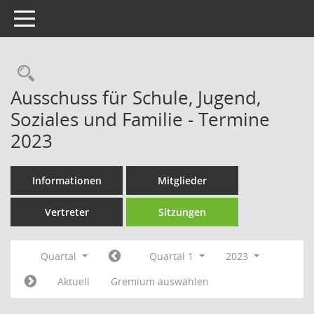
Toggle navigation
Rechercheauswahl
Ausschuss für Schule, Jugend,
Soziales und Familie - Termine
2023
Informationen
Mitglieder
Vertreter
Sitzungen
Quartal
Quartal 1
2023
Aktuell
Gremium auswählen