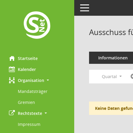
Toggle navigation
Ausschuss fü
Informationen
Startseite
Kalender
Quartal
Organisation
Mandatsträger
Gremien
Keine Daten gefun
Rechtstexte
Impressum