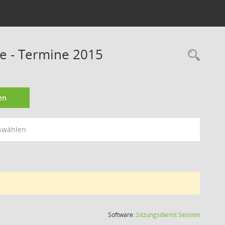
ie - Termine 2015
Rec
en
swählen
(Wird in
Software:
Sitzungsdienst
Session