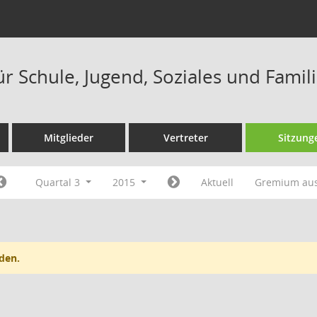
r Schule, Jugend, Soziales und Famil
Mitglieder
Vertreter
Sitzung
Quartal 3
2015
Aktuell
Gremium au
den.