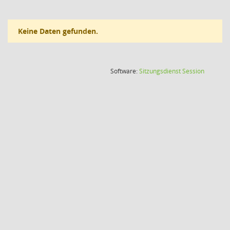
Keine Daten gefunden.
(Wird in
Software:
Sitzungsdienst
Session