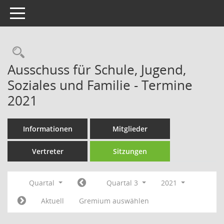
Toggle navigation
Rechercheauswahl
Ausschuss für Schule, Jugend,
Soziales und Familie - Termine
2021
Informationen
Mitglieder
Vertreter
Sitzungen
Quartal
Quartal 3
2021
Aktuell
Gremium auswählen