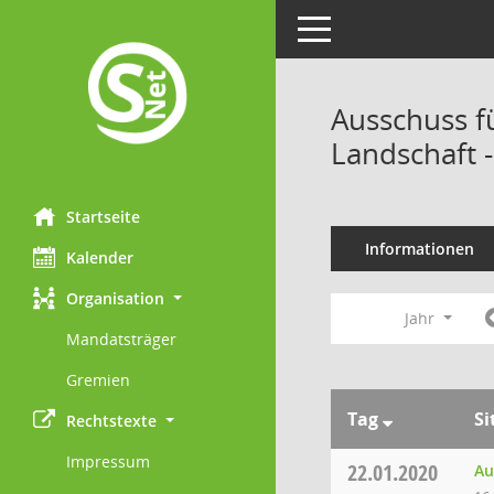
Toggle navigation
Ausschuss f
Landschaft 
Startseite
Informationen
Kalender
Organisation
Jahr
Mandatsträger
Gremien
Tag
Si
Rechtstexte
Impressum
22.01.2020
Au