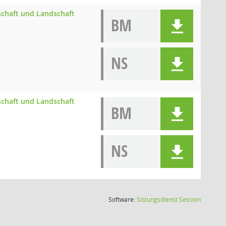
schaft und Landschaft
BM
NS
schaft und Landschaft
BM
NS
(Wird in
Software:
Sitzungsdienst
Session