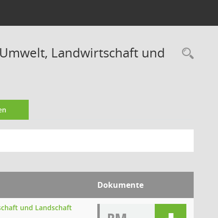
 Umwelt, Landwirtschaft und
Rec
en
Dokumente
schaft und Landschaft