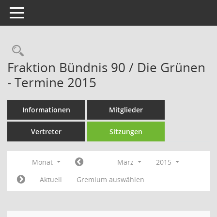
Toggle navigation
Rechercheauswahl
Fraktion Bündnis 90 / Die Grünen
- Termine 2015
Informationen
Mitglieder
Vertreter
Sitzungen
Monat
März
2015
Aktuell
Gremium auswählen